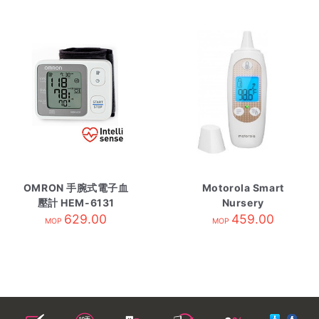
OMRON 手腕式電子血
Motorola Smart
壓計 HEM-6131
Nursery
629.00
Thermometer white
459.00
MOP
MOP