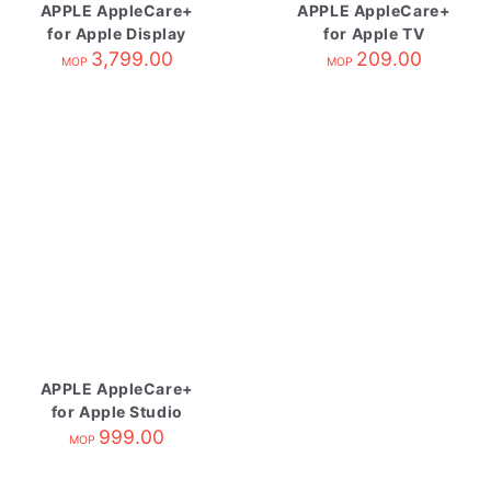
APPLE AppleCare+
APPLE AppleCare+
for Apple Display
for Apple TV
3,799.00
209.00
MOP
MOP
APPLE AppleCare+
for Apple Studio
Display
999.00
MOP