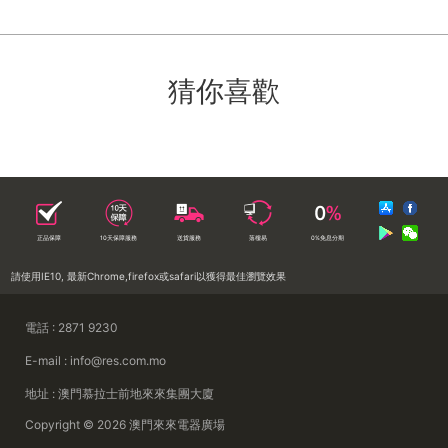
猜你喜歡
正品保障
10天保障服務
送貨服務
落樓易
0%免息分期
請使用IE10, 最新Chrome,firefox或safari以獲得最佳瀏覽效果
電話 : 2871 9230
E-mail : info@res.com.mo
地址 : 澳門慕拉士前地來來集團大廈
Copyright © 2026 澳門來來電器廣場