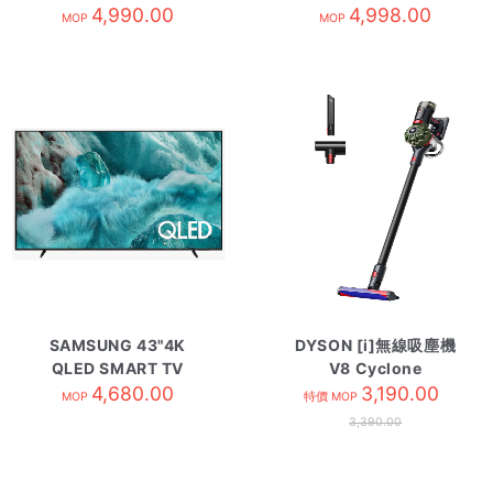
4,990.00
PQ91-3BW/珍珠白
4,998.00
MOP
MOP
SAMSUNG 43"4K
DYSON [i]無線吸塵機
QLED SMART TV
V8 Cyclone
QA43Q7FAAJXZK
4,680.00
3,190.00
MOP
特價 MOP
3,390.00