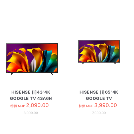
HISENSE [i]43"4K
HISENSE [i]65"4K
GOOGLE TV 43A6N
GOOGLE TV
2,090.00
HK65A6N
3,990.00
特價 MOP
特價 MOP
3,990.00
7,990.00