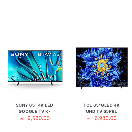
SONY 65" 4K LED
TCL 65"QLED 4K
GOOGLE TV K-
UHD TV 65P8L
9,580.00
65S30
6,980.00
MOP
MOP