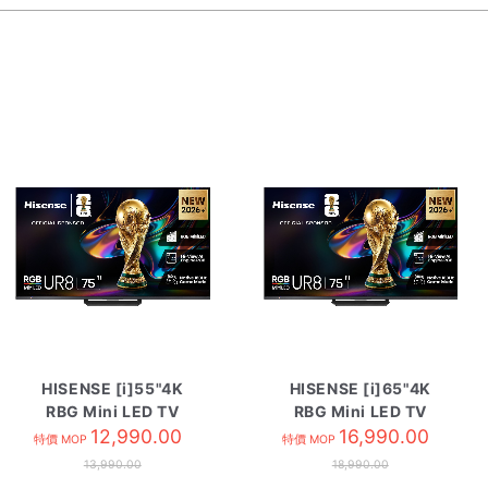
HISENSE [i]55"4K
HISENSE [i]65"4K
RBG Mini LED TV
RBG Mini LED TV
55UR8S
12,990.00
65UR8S
16,990.00
特價 MOP
特價 MOP
13,990.00
18,990.00