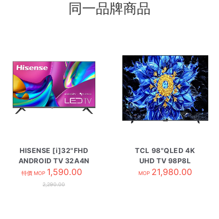
同一品牌商品
HISENSE [i]32"FHD
TCL 98"QLED 4K
ANDROID TV 32A4N
UHD TV 98P8L
1,590.00
21,980.00
特價 MOP
MOP
2,290.00