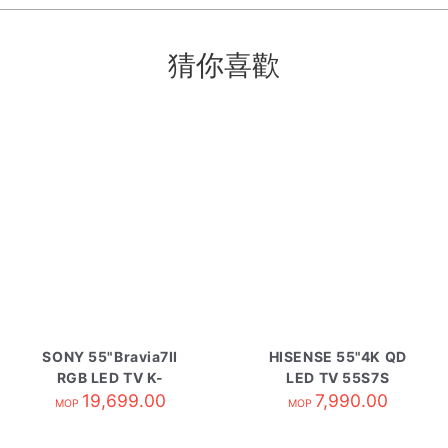
猜你喜歡
SONY 55"Bravia7II
HISENSE 55"4K QD
RGB LED TV K-
LED TV 55S7S
55XR70M2
19,699.00
7,990.00
MOP
MOP