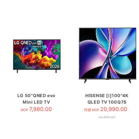
LG 50"QNED evo
HISENSE [i]100"4K
Mini LED TV
QLED TV 100Q7S
50QNED85BCA
7,980.00
20,990.00
MOP
特價 MOP
24,990.00