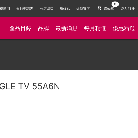
機應用
會員申請表
分店網絡
維修站
維修進度
購物車
登入|註冊
產品目錄
品牌
最新消息
每月精選
優惠精選
OGLE TV 55A6N