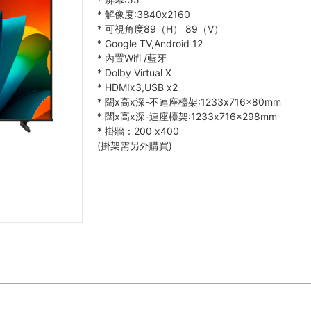
*
解像度:3840x2160
*
可視角度89（H） 89（V）
*
Google TV,Android 12
*
內置Wifi /藍牙
*
Dolby Virtual X
*
HDMIx3,USB x2
*
闊x高x深-不連座檯架:1233x716x80mm
*
闊x高x深-連座檯架:1233x716x298mm
*
掛牆：200 x400
(掛架需另外購買)