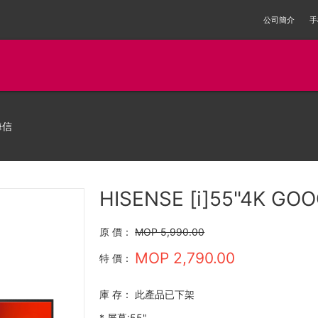
公司簡介
手
海信
HISENSE [i]55"4K GO
原 價：
MOP 5,990.00
MOP 2,790.00
特 價：
庫 存：
此產品已下架
*
屏幕:55"