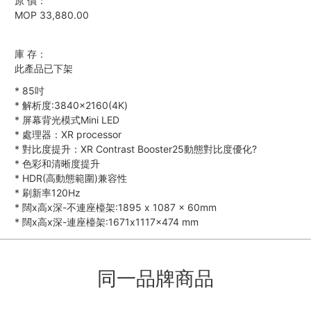
原 價：
MOP 33,880.00
庫 存：
此產品已下架
*
85吋
*
解析度:3840×2160(4K)
*
屏幕背光模式Mini LED
*
處理器：XR processor
*
對比度提升：XR Contrast Booster25動態對比度優化?
*
色彩和清晰度提升
*
HDR(高動態範圍)兼容性
*
刷新率120Hz
*
闊x高x深-不連座檯架:1895 x 1087 x 60mm
*
闊x高x深-連座檯架:1671x1117x474 mm
同一品牌商品