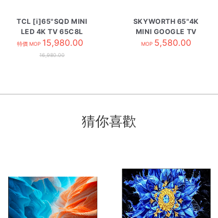
TCL [i]65"SQD MINI
SKYWORTH 65"4K
LED 4K TV 65C8L
MINI GOOGLE TV
15,980.00
65X66H
5,580.00
特價 MOP
MOP
16,980.00
猜你喜歡