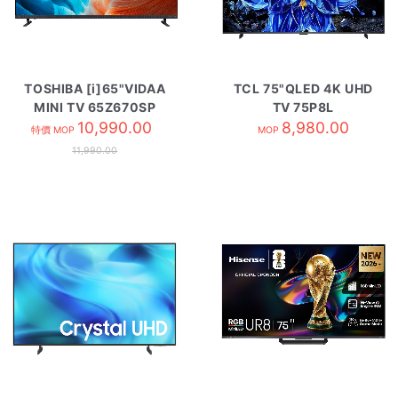
TOSHIBA [i]65"VIDAA
TCL 75"QLED 4K UHD
MINI TV 65Z670SP
TV 75P8L
10,990.00
8,980.00
特價 MOP
MOP
11,990.00