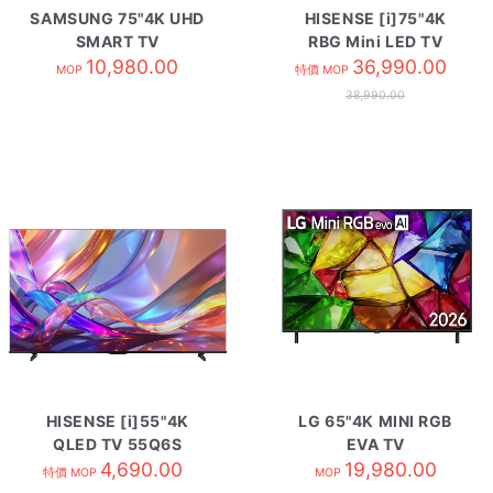
SAMSUNG 75"4K UHD
HISENSE [i]75"4K
SMART TV
RBG Mini LED TV
UA75U8500HJXZK
10,980.00
75UR8S
36,990.00
MOP
特價 MOP
38,990.00
HISENSE [i]55"4K
LG 65"4K MINI RGB
QLED TV 55Q6S
EVA TV
4,690.00
65MRG85BCA
19,980.00
特價 MOP
MOP