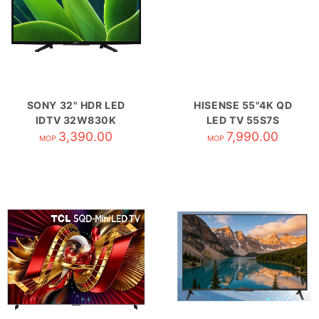
SONY 32" HDR LED
HISENSE 55"4K QD
IDTV 32W830K
LED TV 55S7S
3,390.00
7,990.00
MOP
MOP