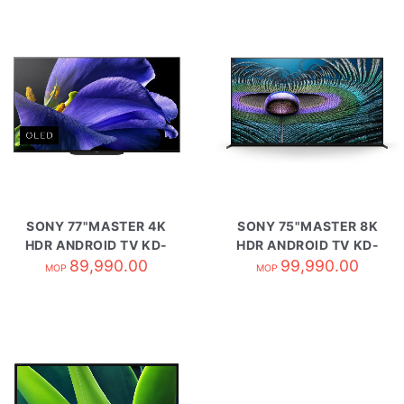
SONY 77"MASTER 4K
SONY 75"MASTER 8K
HDR ANDROID TV KD-
HDR ANDROID TV KD-
89,990.00
77A9G
99,990.00
Z9J
MOP
MOP