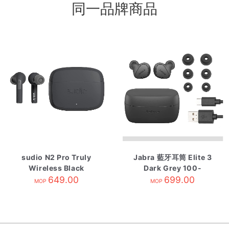
同一品牌商品
sudio N2 Pro Truly
Jabra 藍牙耳筒 Elite 3
Wireless Black
Dark Grey 100-
649.00
91410000-40
699.00
MOP
MOP