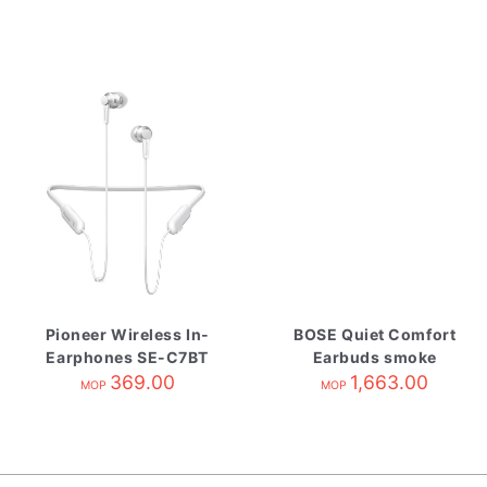
Pioneer Wireless In-
BOSE Quiet Comfort
Earphones SE-C7BT
Earbuds smoke
White
369.00
1,663.00
white
MOP
MOP