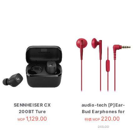
SENNHEISER CX
audio-tech [P]Ear-
200BT Ture
Bud Earphones for
Wireless 自攜HK原廠
1,129.00
Smartphone 紅 ATH-
220.00
MOP
特價 MOP
保養 Black
C200IS RD
245.00