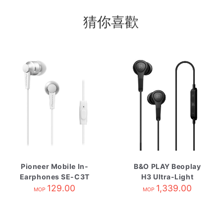
猜你喜歡
Pioneer Mobile In-
B&O PLAY Beoplay
Earphones SE-C3T
H3 Ultra-Light
White
129.00
Earphones Black
1,339.00
MOP
MOP