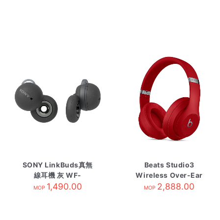
SONY LinkBuds真無
Beats Studio3
線耳機 灰 WF-
Wireless Over-Ear
L900/HM
1,490.00
Headphones Red
2,888.00
MOP
MOP