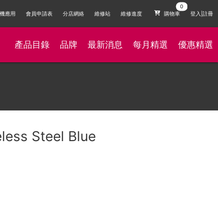
機應用
會員申請表
分店網絡
維修站
維修進度
購物車
登入|註冊
產品目錄
品牌
最新消息
每月精選
優惠精選
less Steel Blue