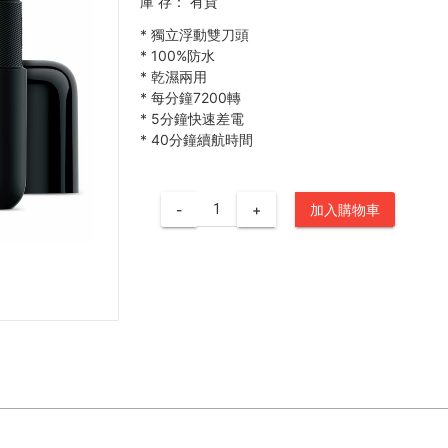
庫 存：
有貨
*
獨立浮動雙刀頭
*
100%防水
*
乾濕兩用
*
每分鐘7200轉
*
5分鐘快速差電
*
40分鐘續航時間
-
+
加入購物車