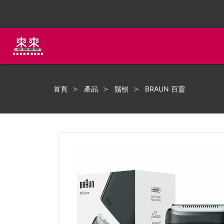
首頁
產品
鬚刨
BRAUN 百靈