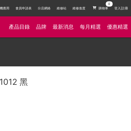
機應用
會員申請表
分店網絡
維修站
維修進度
購物車
登入|註冊
產品目錄
品牌
最新消息
每月精選
優惠精選
1012 黑