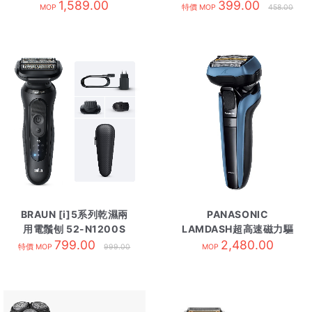
1,589.00
399.00
MOP
特價 MOP
458.00
BRAUN [i]5系列乾濕兩
PANASONIC
用電鬚刨 52-N1200S
LAMDASH超高速磁力驅
799.00
黑色
動電鬚刨 ESLV5U/A
2,480.00
特價 MOP
999.00
MOP