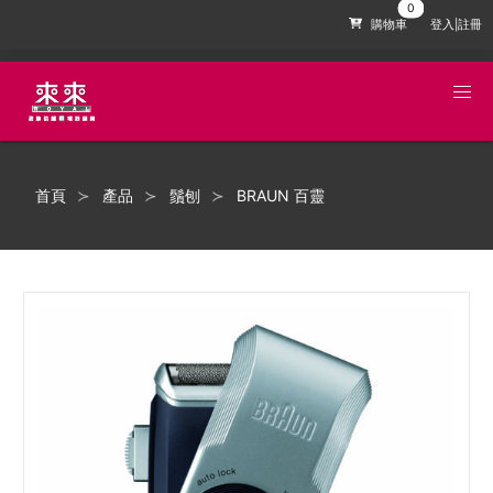
購物車
登入|註冊
首頁
產品
鬚刨
BRAUN 百靈