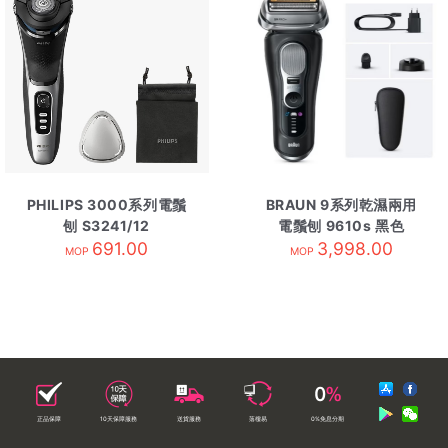
PHILIPS 3000系列電鬚
BRAUN 9系列乾濕兩用
刨 S3241/12
電鬚刨 9610s 黑色
691.00
3,998.00
MOP
MOP
正品保障
10天保障服務
送貨服務
落樓易
0%免息分期