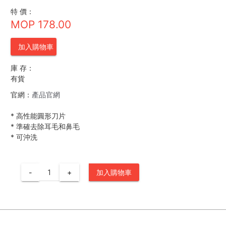
特 價：
MOP 178.00
加入購物車
庫 存：
有貨
官網：
產品官網
*
高性能圓形刀片
*
準確去除耳毛和鼻毛
*
可沖洗
-
+
加入購物車