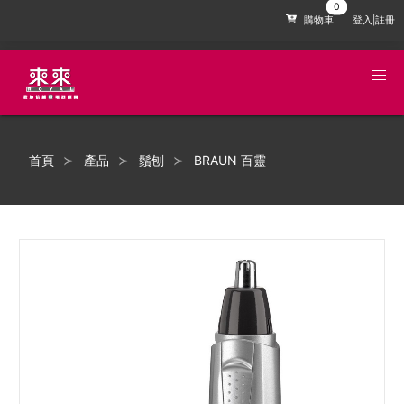
購物車
登入|註冊
首頁
產品
鬚刨
BRAUN 百靈