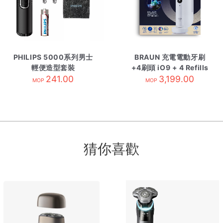
PHILIPS 5000系列男士
BRAUN 充電電動牙刷
輕便造型套裝
+4刷頭 iO9 + 4 Refills
NT5650/16
241.00
3,199.00
白
MOP
MOP
猜你喜歡