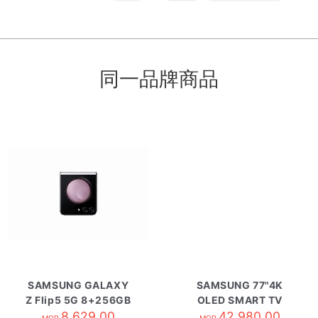
同一品牌商品
SAMSUNG GALAXY
SAMSUNG 77"4K
Z Flip5 5G 8+256GB
OLED SMART TV
8,629.00
淡藤紫
QA77S85HAEXZK
42,980.00