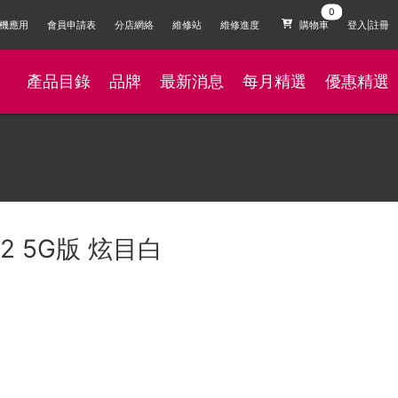
機應用
會員申請表
分店網絡
維修站
維修進度
購物車
登入|註冊
產品目錄
品牌
最新消息
每月精選
優惠精選
32 5G版 炫目白