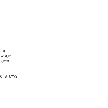
克
00)
AWS),B5(
0),B28
)
00),B4(AWS
0