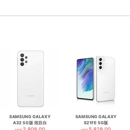
SAMSUNG GALAXY
SAMSUNG GALAXY
A32 5G版 炫目白
S21FE 5G版
2,808.00
8+256GB 陶瓷
5,828.00