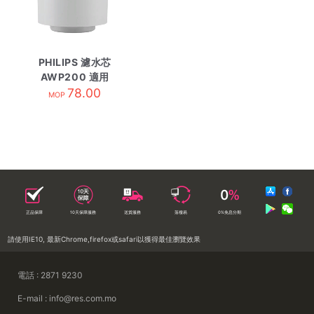
PHILIPS 濾水芯
AWP200 適用
AWP2920
78.00
MOP
正品保障
10天保障服務
送貨服務
落樓易
0%免息分期
請使用IE10, 最新Chrome,firefox或safari以獲得最佳瀏覽效果
電話 : 2871 9230
E-mail : info@res.com.mo