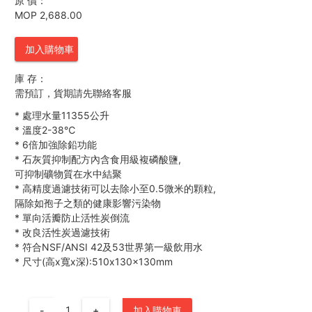
原 價：
MOP 2,688.00
加入購物車
庫 存：
需預訂，貨期請先聯絡客服
*
處理水量11355公升
*
溫度2-38℃
*
6倍加強除鉛功能
*
石灰質抑制配方內含食用級複磷酸鹽,
可抑制礦物質在水中結聚
*
高精度過濾技術可以去除小至0.5微米的顆粒,
隔除如孢子之類的健康影響污染物
*
單向活瓣防止活性炭倒流
*
改良活性炭過濾技術
*
符合NSF/ANSI 42及53世界第一級飲用水
*
尺寸(高x寬x深):510x130x130mm
-
+
加入購物車