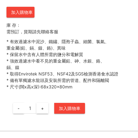
加入購物車
庫 存：
需預訂，貨期請先聯絡客服
*
有效過濾水中泥沙、鐵鏽、隱孢子蟲、細菌、氯氣、
重金屬(鉛、鎘、鎳、鉻)、異味
*
保留水中含有人體所需的鹽分和電解質
*
強效過濾水中看不見的重金屬鉛、砷、水銀、鉻、
鎘、鎳
*
取得Envirotek NSF53、NSF42及SGS檢測香港食水認證
*
備有單獨濾水龍頭及安裝所需的管道、配件和隔離閥
*
尺寸(闊x高x深):68x320x80mm
-
+
加入購物車