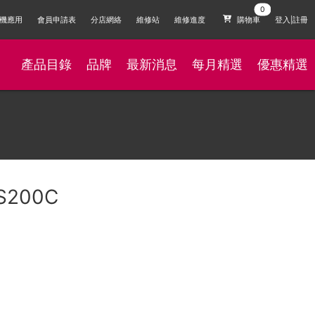
機應用
會員申請表
分店網絡
維修站
維修進度
購物車
登入|註冊
產品目錄
品牌
最新消息
每月精選
優惠精選
S200C