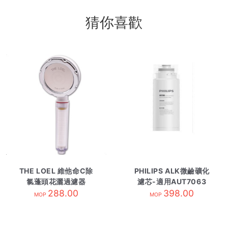
猜你喜歡
THE LOEL 維他命C除
PHILIPS ALK微鹼礦化
氯蓬頭花灑過濾器
濾芯-適用AUT7063
TLV-200/增水壓版
288.00
AUT604CB
398.00
MOP
MOP