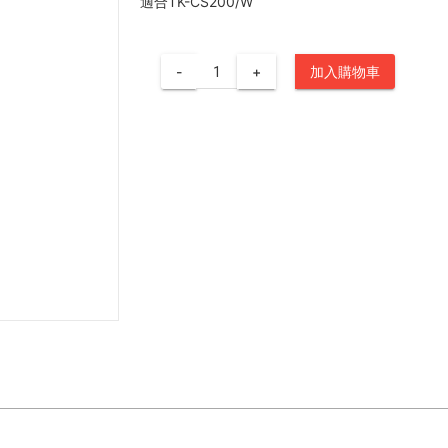
適合TK-CS200/W
-
+
加入購物車