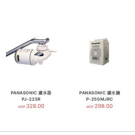
PANASONIC 濾水器
PANASONIC 濾水膽
PJ-225R
P-250MJRC
328.00
298.00
MOP
MOP