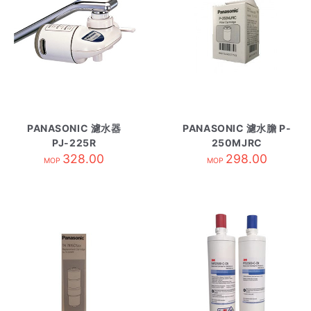
PANASONIC 濾水器
PANASONIC 濾水膽 P-
PJ-225R
250MJRC
328.00
298.00
MOP
MOP