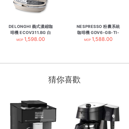
DELONGHI 義式濃縮咖
NESPRESSO 粉囊系統
啡機 ECOV311.BG 白
咖啡機 GDV6-GB-TI-
1,598.00
1,588.00
NE
MOP
MOP
猜你喜歡