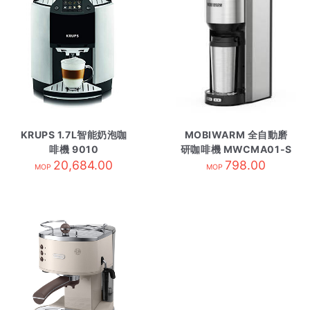
KRUPS 1.7L智能奶泡咖
MOBIWARM 全自動磨
啡機 9010
研咖啡機 MWCMA01-S
20,684.00
798.00
銀色
MOP
MOP