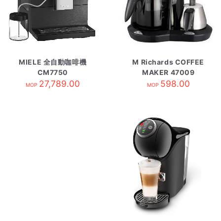
MIELE 全自動咖啡機
M Richards COFFEE
CM7750
MAKER 47009
27,789.00
598.00
MOP
MOP