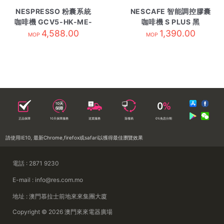
NESPRESSO 粉囊系統
NESCAFE 智能調控膠囊
咖啡機 GCV5-HK-ME-
咖啡機 S PLUS 黑
4,588.00
NE黑
1,390.00
MOP
MOP
正品保障
10天保障服務
送貨服務
落樓易
0%免息分期
請使用IE10, 最新Chrome,firefox或safari以獲得最佳瀏覽效果
電話 : 2871 9230
E-mail : info@res.com.mo
地址 : 澳門慕拉士前地來來集團大廈
Copyright © 2026 澳門來來電器廣場