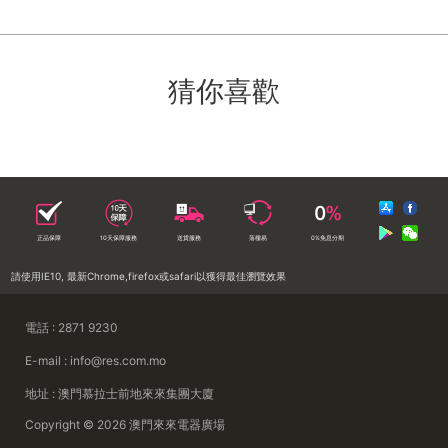
猜你喜歡
正品保障
10天保障服務
送貨服務
落樓易
0%免息分期
請使用IE10, 最新Chrome,firefox或safari以獲得最佳瀏覽效果
電話 : 2871 9230
E-mail : info@res.com.mo
地址 : 澳門慕拉士前地來來集團大廈
Copyright © 2026 澳門來來電器廣場