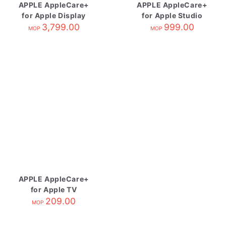
APPLE AppleCare+
APPLE AppleCare+
for Apple Display
for Apple Studio
3,799.00
Display
999.00
MOP
MOP
APPLE AppleCare+
for Apple TV
209.00
MOP