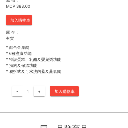
原 價：
MOP 388.00
加入購物車
庫 存：
有貨
*
鋁合金厚鍋
*
6種煮食功能
*
特設蛋糕、乳酪及嬰兒粥功能
*
預約及保溫功能
*
易拆式及可水洗內蓋及蒸氣閥
-
+
加入購物車