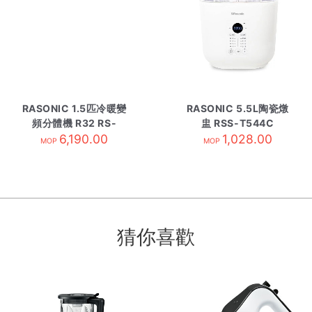
RASONIC 1.5匹冷暖變
RASONIC 5.5L陶瓷燉
頻分體機 R32 RS-
盅 RSS-T544C
RZ12BK 內
6,190.00
1,028.00
MOP
MOP
猜你喜歡