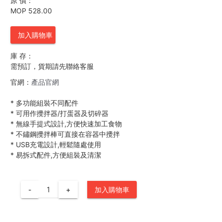
原 價：
MOP 528.00
加入購物車
庫 存：
需預訂，貨期請先聯絡客服
官網：
產品官網
*
多功能組裝不同配件
*
可用作攪拌器/打蛋器及切碎器
*
無線手提式設計,方便快速加工食物
*
不鏽鋼攪拌棒可直接在容器中攪拌
*
USB充電設計,輕鬆隨處使用
*
易拆式配件,方便組裝及清潔
-
+
加入購物車