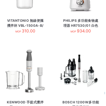
VITANTONIO 無線便攜
PHILIPS 多功能食物處
攪拌杯 VBL-1500A-B/
理器 HR7530/01 白色
310.00
藍色
934.00
MOP
MOP
KENWOOD 手提式攪拌
BOSCH 1200W多功能