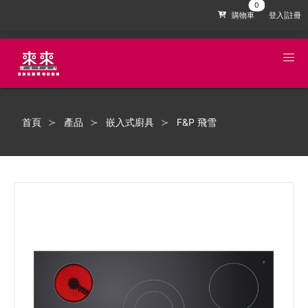
購物車
登入|註冊
首頁
產品
嵌入式廚具
F&P 飛雪