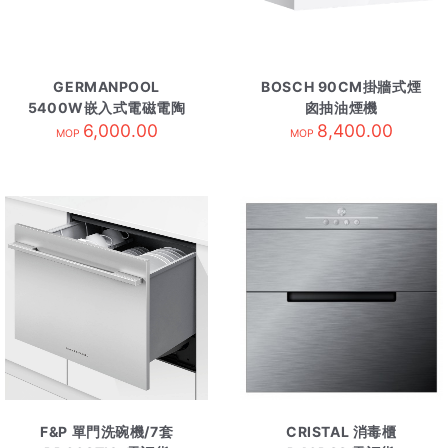
GERMANPOOL
BOSCH 90CM掛牆式煙
5400W嵌入式電磁電陶
囪抽油煙機
爐 GIH-DD28B-需訂貨
6,000.00
DWWDT3NB1W 白/需
8,400.00
MOP
MOP
訂貨
F&P 單門洗碗機/7套
CRISTAL 消毒櫃