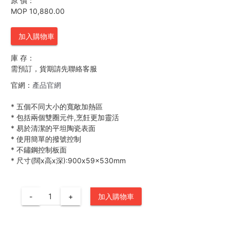
原 價：
MOP 10,880.00
加入購物車
庫 存：
需預訂，貨期請先聯絡客服
官網：
產品官網
*
五個不同大小的寬敞加熱區
*
包括兩個雙圈元件,烹飪更加靈活
*
易於清潔的平坦陶瓷表面
*
使用簡單的撥號控制
*
不鏽鋼控制板面
*
尺寸(闊x高x深):900x59x530mm
-
+
加入購物車