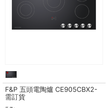
F&P 五頭電陶爐 CE905CBX2-
需訂貨