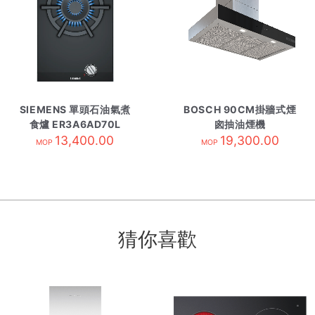
SIEMENS 單頭石油氣煮
BOSCH 90CM掛牆式煙
食爐 ER3A6AD70L
囪抽油煙機
13,400.00
DWB99DN30B 需訂貨
19,300.00
MOP
MOP
猜你喜歡