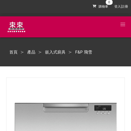
購物車
登入|註冊
首頁
產品
嵌入式廚具
F&P 飛雪