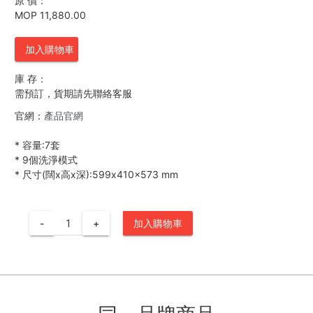
原 價：
MOP 11,880.00
加入購物車
庫 存：
需預訂，貨期請先聯絡客服
官網：
產品官網
*
容量:7套
*
9個洗淨模式
*
尺寸(闊x高x深):599x410x573 mm
-
+
加入購物車