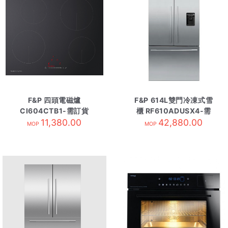
F&P 四頭電磁爐
F&P 614L雙門冷凍式雪
CI604CTB1-需訂貨
櫃 RF610ADUSX4-需
11,380.00
42,880.00
訂貨
MOP
MOP