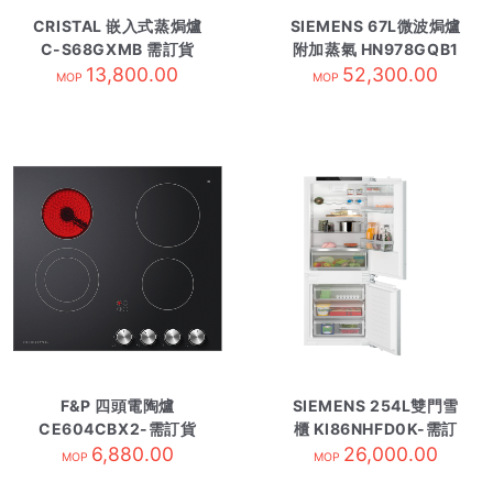
CRISTAL 嵌入式蒸焗爐
SIEMENS 67L微波焗爐
C-S68GXMB 需訂貨
附加蒸氣 HN978GQB1
13,800.00
52,300.00
需訂貨
MOP
MOP
F&P 四頭電陶爐
SIEMENS 254L雙門雪
CE604CBX2-需訂貨
櫃 KI86NHFD0K-需訂
6,880.00
26,000.00
貨
MOP
MOP