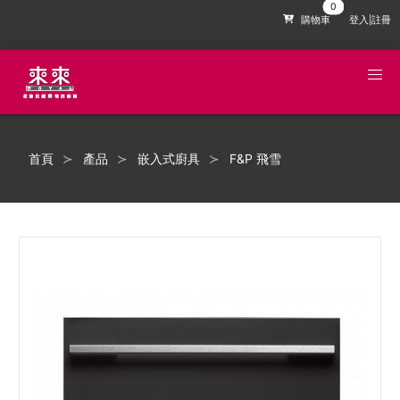
購物車
登入|註冊
首頁
產品
嵌入式廚具
F&P 飛雪