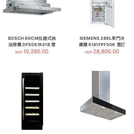
BOSCH 60CM拉趟式抽
SIEMENS 289L單門冷
油煙機 DFS067A51B 需
藏櫃 KI81FPF30K 需訂
10,280.00
訂貨
28,800.00
貨
MOP
MOP