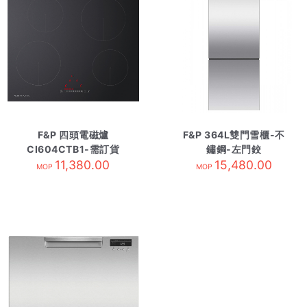
F&P 四頭電磁爐
F&P 364L雙門雪櫃-不
CI604CTB1-需訂貨
鏽鋼-左門鉸
11,380.00
RF402BLPX7 需訂貨
15,480.00
MOP
MOP