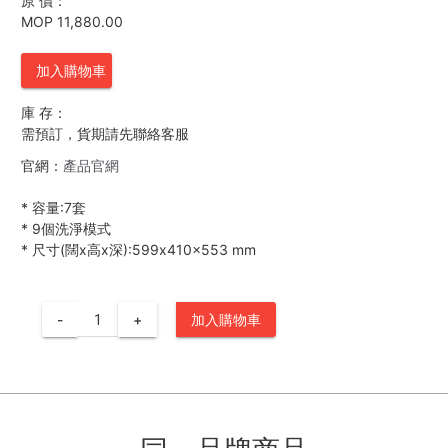
原 價：
MOP 11,880.00
加入購物車
庫 存：
需預訂，貨期請先聯絡客服
官網：
產品官網
*
容量:7套
*
9個洗淨模式
*
尺寸(闊x高x深):599x410x553 mm
-
+
加入購物車