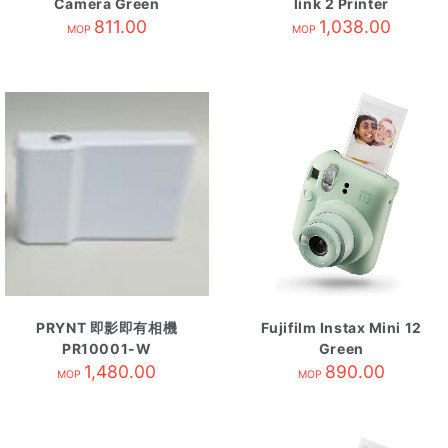
Camera Green
link 2 Printer
811.00
1,038.00
MOP
MOP
PRYNT 即影即有相機
Fujifilm Instax Mini 12
PR10001-W
Green
1,480.00
890.00
MOP
MOP