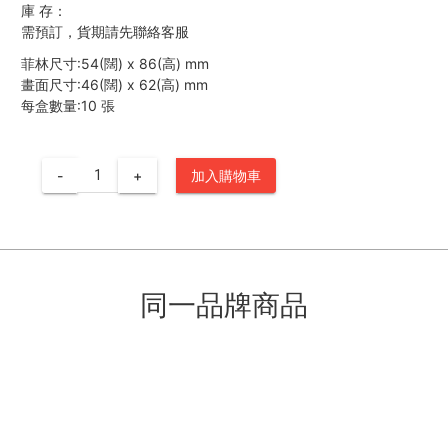
庫 存：
需預訂，貨期請先聯絡客服
菲林尺寸:54(闊) x 86(高) mm
畫面尺寸:46(闊) x 62(高) mm
每盒數量:10 張
-
+
加入購物車
同一品牌商品