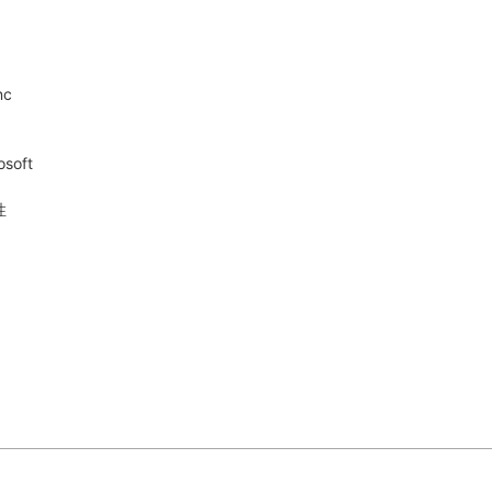
nc
soft
性