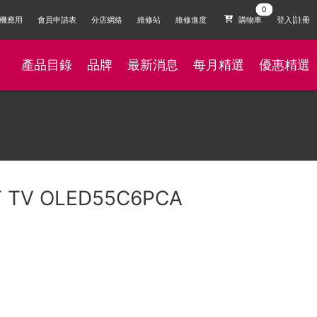
機應用
會員申請表
分店網絡
維修站
維修進度
購物車
登入|註冊
產品目錄
品牌
最新消息
每月精選
優惠精選
T TV OLED55C6PCA