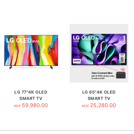
LG 77"4K OLED
LG 65"4K OLED
SMART TV
SMART TV
OLED77C2PCC
59,980.00
OLED65M4PCA
25,280.00
MOP
MOP