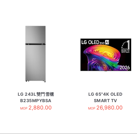
LG 243L雙門雪櫃
LG 65"4K OLED
B235MPYBSA
SMART TV
2,880.00
OLED65C6PCA
26,980.00
MOP
MOP