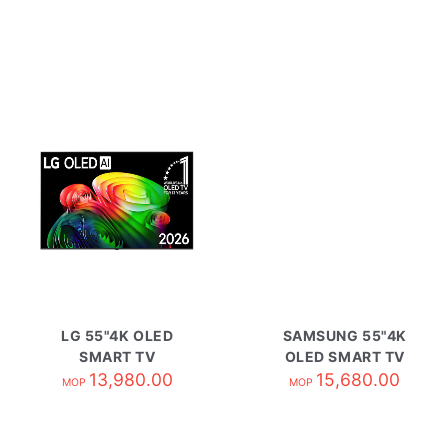
LG 55"4K OLED
SAMSUNG 55"4K
SMART TV
OLED SMART TV
OLED55B6PCA
13,980.00
QA55S85HAEXZK
15,680.00
MOP
MOP