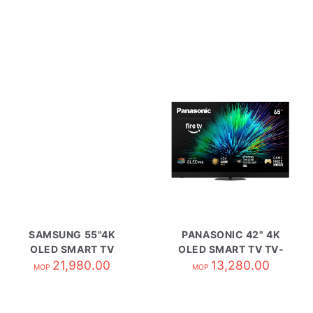
SAMSUNG 55"4K
PANASONIC 42" 4K
OLED SMART TV
OLED SMART TV TV-
QA55S95HAEXZK
21,980.00
42Z90BGH
13,280.00
MOP
MOP