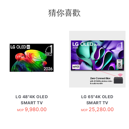
猜你喜歡
LG 48"4K OLED
LG 65"4K OLED
SMART TV
SMART TV
OLED48B6PCA
9,980.00
OLED65M4PCA
25,280.00
MOP
MOP