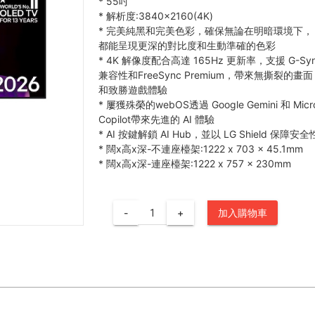
*
55吋
*
解析度:3840×2160(4K)
*
完美純黑和完美色彩，確保無論在明暗環境下，
都能呈現更深的對比度和生動準確的色彩
*
4K 解像度配合高達 165Hz 更新率，支援 G-Sy
兼容性和FreeSync Premium，帶來無撕裂的畫面
和致勝遊戲體驗
*
屢獲殊榮的webOS透過 Google Gemini 和 Micro
Copilot帶來先進的 AI 體驗
*
AI 按鍵解鎖 AI Hub，並以 LG Shield 保障安全
*
闊x高x深-不連座檯架:1222 x 703 x 45.1mm
*
闊x高x深-連座檯架:1222 x 757 x 230mm
-
+
加入購物車