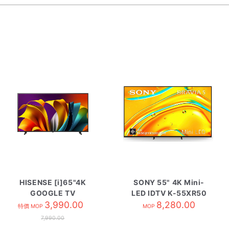
HISENSE [i]65"4K
SONY 55" 4K Mini-
GOOGLE TV
LED IDTV K-55XR50
HK65A6N
3,990.00
8,280.00
特價 MOP
MOP
7,990.00