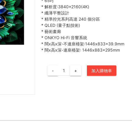
*
65吋
*
解析度:3840×2160(4K)
*
纖薄平整設計
*
精準控光系列高達 240 個分區
*
QLED (量子點技術)
*
藝術畫廊
*
ONKYO Hi-Fi 音響系統
*
闊x高x深-不連座檯架:1446x833x39.9mm
*
闊x高x深-連座檯架: 1446x883x295mm
-
+
加入購物車