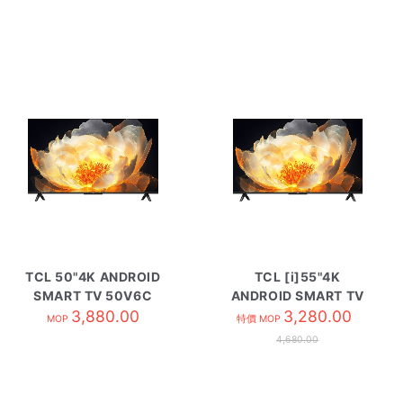
TCL 50"4K ANDROID
TCL [i]55"4K
SMART TV 50V6C
ANDROID SMART TV
3,880.00
55V6C
3,280.00
MOP
特價 MOP
4,680.00