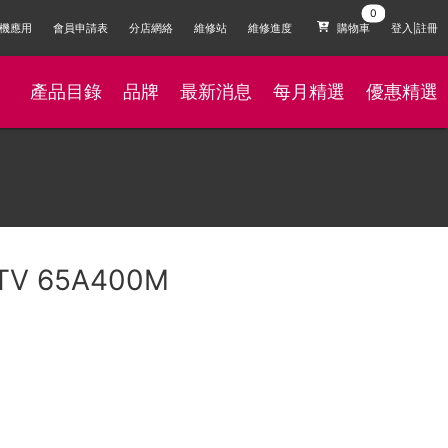
機應用
會員申請表
分店網絡
維修站
維修進度
購物車
登入|註冊
產品目錄
品牌
最新消息
每月精選
優惠精選
 TV 65A400M