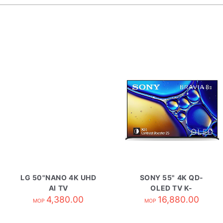
LG 50"NANO 4K UHD
SONY 55" 4K QD-
AI TV
OLED TV K-
50NU8E0BPCA
4,380.00
55XR80M2
16,880.00
MOP
MOP