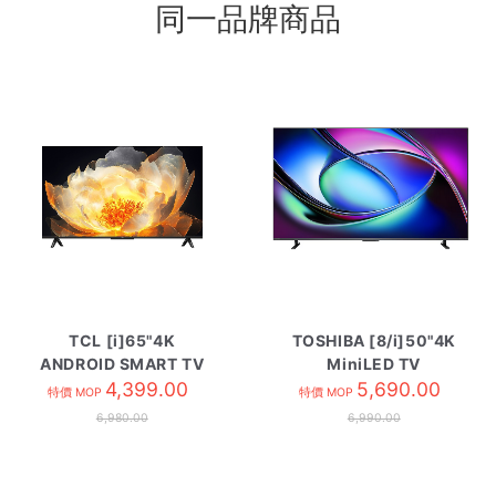
同一品牌商品
TCL [i]65"4K
TOSHIBA [8/i]50"4K
ANDROID SMART TV
MiniLED TV
65V6C
4,399.00
50Z670SK
5,690.00
特價 MOP
特價 MOP
6,980.00
6,990.00