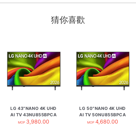
猜你喜歡
LG 43"NANO 4K UHD
LG 50"NANO 4K UHD
AI TV 43NU855BPCA
AI TV 50NU855BPCA
3,980.00
4,680.00
MOP
MOP