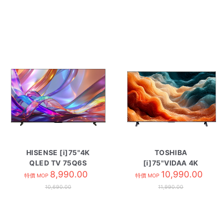
HISENSE [i]75"4K
TOSHIBA
QLED TV 75Q6S
[i]75"VIDAA 4K
8,990.00
QLED TV 75M450SK
10,990.00
特價 MOP
特價 MOP
10,690.00
11,990.00