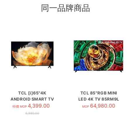
同一品牌商品
TCL [i]65"4K
TCL 85"RGB MINI
ANDROID SMART TV
LED 4K TV 85RM9L
65V6C
4,399.00
64,980.00
特價 MOP
MOP
6,980.00