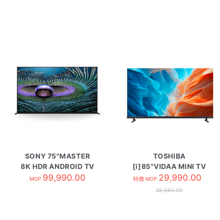
SONY 75"MASTER
TOSHIBA
8K HDR ANDROID TV
[i]85"VIDAA MINI TV
99,990.00
KD-Z9J
85Z670SP
29,990.00
MOP
特價 MOP
36,990.00