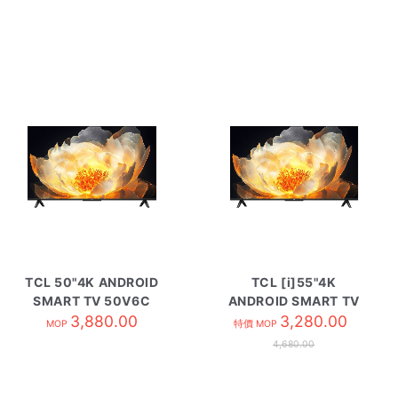
TCL 50"4K ANDROID
TCL [i]55"4K
SMART TV 50V6C
ANDROID SMART TV
3,880.00
55V6C
3,280.00
MOP
特價 MOP
4,680.00