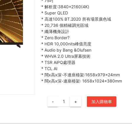
*
75吋
*
解析度:3840×2160(4K)
*
Super QLED
*
高達100% BT.2020 所有場景廣色域
*
20,736 個精確調光區域
*
纖薄機身設計
*
Zero Border?
*
HDR 10,000nits峰值亮度
*
Audio by Bang &Olufsen
*
WHVA 2.0 Ultra屏幕技術
*
TSR AiPQ處理器
*
TCL AI
*
闊x高x深-不連座檯架:1658x979x24mm
*
闊x高x深-連座檯架: 1658x1024x380mm
-
+
加入購物車