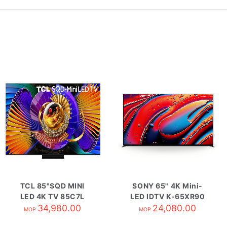
TCL 85"SQD MINI
SONY 65" 4K Mini-
LED 4K TV 85C7L
LED IDTV K-65XR90
34,980.00
24,080.00
MOP
MOP