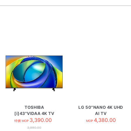
TOSHIBA
LG 50"NANO 4K UHD
[i]43"VIDAA 4K TV
AI TV
43C350SK
3,390.00
50NU8E0BPCA
4,380.00
特價 MOP
MOP
3,990.00