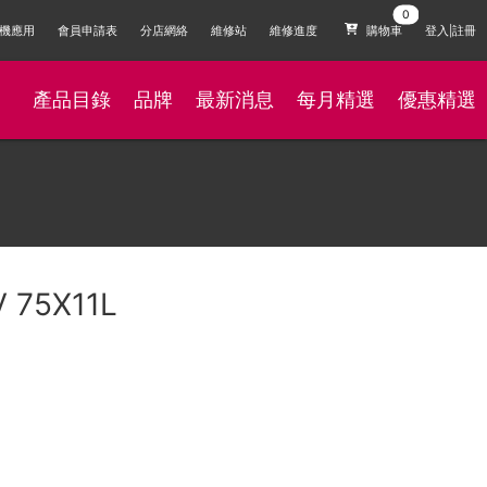
機應用
會員申請表
分店網絡
維修站
維修進度
購物車
登入|註冊
產品目錄
品牌
最新消息
每月精選
優惠精選
V 75X11L