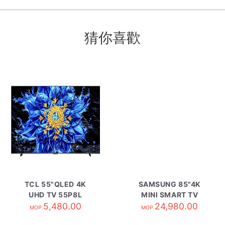
猜你喜歡
TCL 55"QLED 4K
SAMSUNG 85"4K
UHD TV 55P8L
MINI SMART TV
5,480.00
UA85M80HAJXZK
24,980.00
MOP
MOP