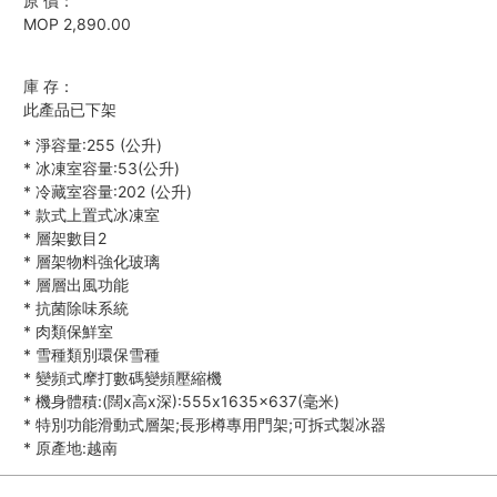
原 價：
MOP 2,890.00
庫 存：
此產品已下架
*
淨容量:255 (公升)
*
冰凍室容量:53(公升)
*
冷藏室容量:202 (公升)
*
款式上置式冰凍室
*
層架數目2
*
層架物料強化玻璃
*
層層出風功能
*
抗菌除味系統
*
肉類保鮮室
*
雪種類別環保雪種
*
變頻式摩打數碼變頻壓縮機
*
機身體積:(闊x高x深):555x1635x637(毫米)
*
特別功能滑動式層架;長形樽專用門架;可拆式製冰器
*
原產地:越南