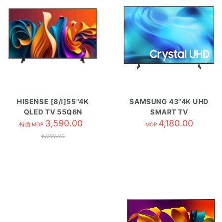
HISENSE [8/i]55"4K
SAMSUNG 43"4K UHD
QLED TV 55Q6N
SMART TV
3,590.00
UA43U8500HJXZK
4,180.00
特價 MOP
MOP
6,990.00