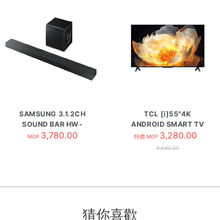
SAMSUNG 3.1.2CH
TCL [i]55"4K
SOUND BAR HW-
ANDROID SMART TV
QS700F/ZK
3,780.00
55V6C
3,280.00
MOP
特價 MOP
4,680.00
猜你喜歡