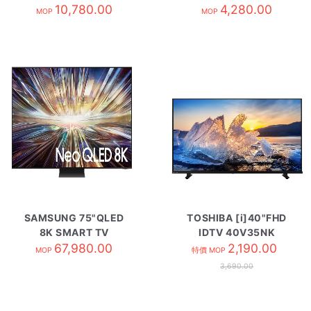
QA43LS01BAJXZK
10,780.00
QA32LS03CBJXZK
4,280.00
MOP
MOP
SAMSUNG 75"QLED
TOSHIBA [i]40"FHD
8K SMART TV
IDTV 40V35NK
QA75QN800DJXZK
67,980.00
2,190.00
MOP
特價 MOP
3,690.00