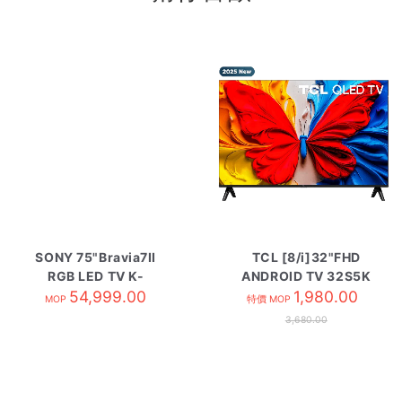
SONY 75"Bravia7II
TCL [8/i]32"FHD
RGB LED TV K-
ANDROID TV 32S5K
75XR70M2
54,999.00
1,980.00
MOP
特價 MOP
3,680.00