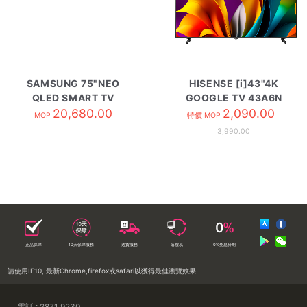
SAMSUNG 75"NEO
HISENSE [i]43"4K
QLED SMART TV
GOOGLE TV 43A6N
QA75QN70HAJXZK
20,680.00
2,090.00
MOP
特價 MOP
3,990.00
正品保障
10天保障服務
送貨服務
落樓易
0%免息分期
請使用IE10, 最新Chrome,firefox或safari以獲得最佳瀏覽效果
電話 : 2871 9230