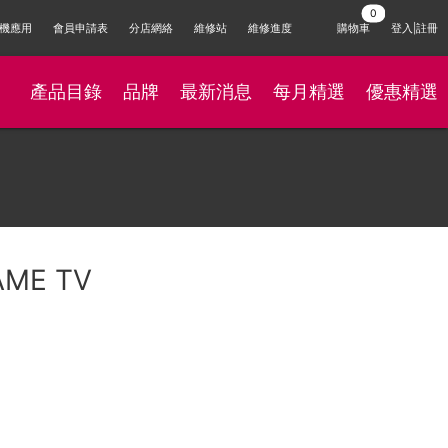
機應用
會員申請表
分店網絡
維修站
維修進度
購物車
登入|註冊
產品目錄
品牌
最新消息
每月精選
優惠精選
AME TV