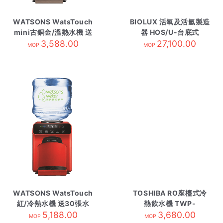
WATSONS WatsTouch
BIOLUX 活氧及活氫製造
mini古銅金/溫熱水機 送
器 HOS/U-台底式
18張水券/需訂貨
3,588.00
27,100.00
MOP
MOP
WATSONS WatsTouch
TOSHIBA RO座檯式冷
紅/冷熱水機 送30張水
熱飲水機 TWP-
券/需訂貨
5,188.00
W2265THK/W
3,680.00
MOP
MOP