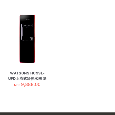
WATSONS HC99L-
UFD上流式冷熱水機 送
30張水券/需訂 黑
9,888.00
MOP