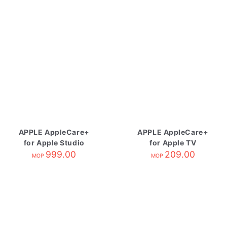
APPLE AppleCare+
APPLE AppleCare+
for Apple Studio
for Apple TV
Display
999.00
209.00
MOP
MOP