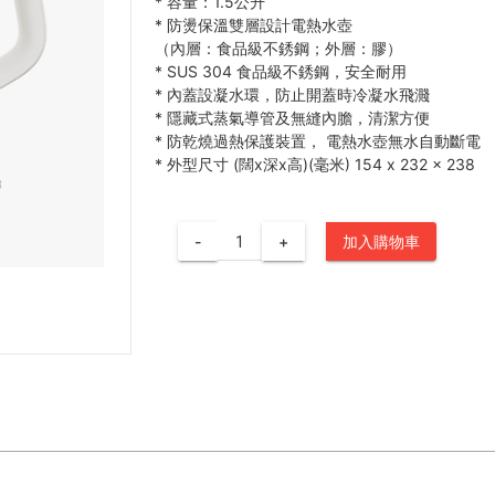
*
容量：1.5公升
*
防燙保溫雙層設計電熱水壺
（內層：食品級不銹鋼；外層：膠）
*
SUS 304 食品級不銹鋼，安全耐用
*
內蓋設凝水環，防止開蓋時冷凝水飛濺
*
隱藏式蒸氣導管及無縫內膽，清潔方便
*
防乾燒過熱保護裝置， 電熱水壺無水自動斷電
*
外型尺寸 (闊x深x高)(毫米) 154 x 232 x 238
-
+
加入購物車