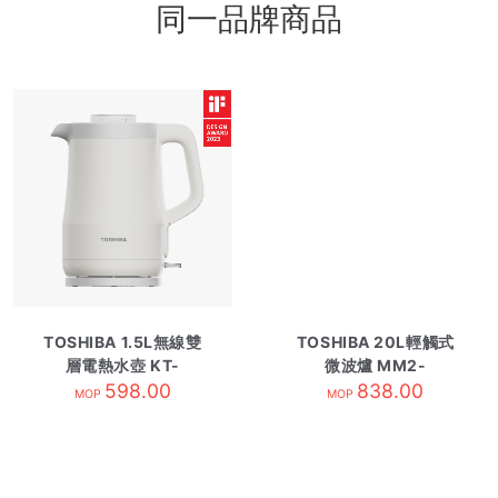
同一品牌商品
TOSHIBA 1.5L無線雙
TOSHIBA 20L輕觸式
層電熱水壺 KT-
微波爐 MM2-
15DRTHK/W
598.00
EM20PC/WH
838.00
MOP
MOP