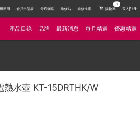
機應用
會員申請表
分店網絡
維修站
維修進度
購物車
登入|註冊
產品目錄
品牌
最新消息
每月精選
優惠精選
電熱水壺 KT-15DRTHK/W