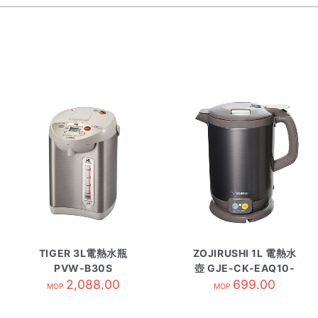
TIGER 3L電熱水瓶
ZOJIRUSHI 1L 電熱水
PVW-B30S
壺 GJE-CK-EAQ10-
2,088.00
TA 黑
699.00
MOP
MOP