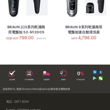
BRAUN [i]5系列乾濕兩
BRAUN 9系列乾濕兩用
用電鬚刨 52-N1200S
電鬚刨連自動清洗座
799.00
黑色
9667cc 銀色
4,798.00
特價 MOP
999.00
MOP
正品保障
10天保障服務
送貨服務
落樓易
0%免息分期
請使用IE10, 最新Chrome,firefox或safari以獲得最佳瀏覽效果
電話 : 2871 9230
E-mail : info@res.com.mo