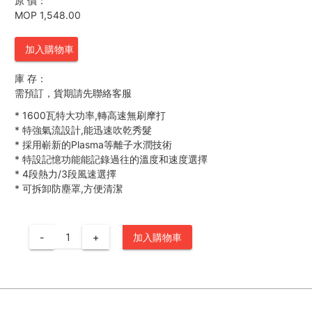
原 價：
MOP 1,548.00
加入購物車
庫 存：
需預訂，貨期請先聯絡客服
*
1600瓦特大功率,轉高速無刷摩打
*
特強氣流設計,能迅速吹乾秀髮
*
採用嶄新的Plasma等離子水潤技術
*
特設記憶功能能記錄過往的溫度和速度選擇
*
4段熱力/3段風速選擇
*
可拆卸防塵罩,方便清潔
-
+
加入購物車