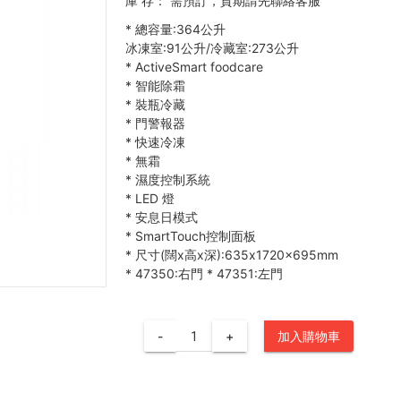
庫 存：
需預訂，貨期請先聯絡客服
*
總容量:364公升
冰凍室:91公升/冷藏室:273公升
*
ActiveSmart foodcare
*
智能除霜
*
裝瓶冷藏
*
門警報器
*
快速冷凍
*
無霜
*
濕度控制系統
*
LED 燈
*
安息日模式
*
SmartTouch控制面板
*
尺寸(闊x高x深):635x1720x695mm
*
47350:右門
*
47351:左門
-
+
加入購物車