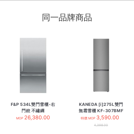
同一品牌商品
F&P 534L雙門雪櫃-右
KANEDA [i]275L雙門
門鉸 不繡綱
無霜雪櫃 KF-307BMF
RF522WDRX4 需訂貨
26,380.00
3,590.00
MOP
特價 MOP
4,398.00