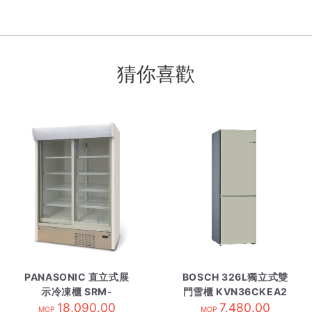
猜你喜歡
PANASONIC 直立式展
BOSCH 326L獨立式雙
示冷凍櫃 SRM-
門雪櫃 KVN36CKEA2
CDC419NL-TS4
18,090.00
7,480.00
香濱金
MOP
MOP