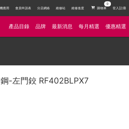
機應用
會員申請表
分店網絡
維修站
維修進度
購物車
登入|註冊
產品目錄
品牌
最新消息
每月精選
優惠精選
鋼-左門鉸 RF402BLPX7