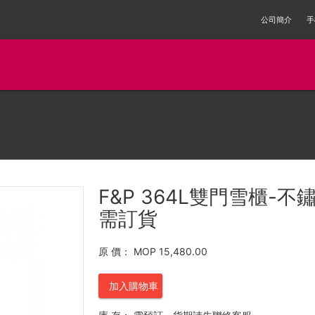
公司簡介
手
F&P 364L雙門雪櫃-不鏽
需訂貨
原 價：
MOP 15,480.00
加入購物車