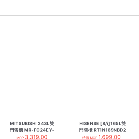
MITSUBISHI 243L雙
HISENSE [8/i]165L雙
門雪櫃 MR-FC24EY-
門雪櫃 RT1N169NBD2
SS 鈦銀
3,319.00
1,699.00
MOP
特價 MOP