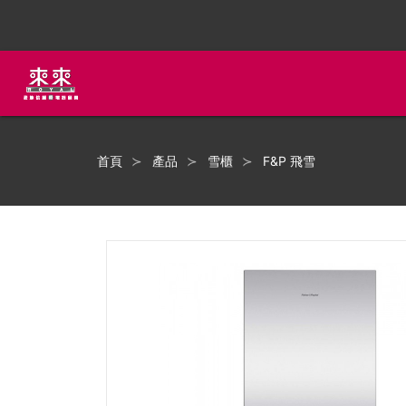
首頁
產品
雪櫃
F&P 飛雪