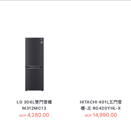
LG 306L雙門雪櫃
HITACHI 401L五門雪
M312MC13
櫃-左 RG420YHL-X
4,280.00
晶鑽鏡面
14,990.00
MOP
MOP