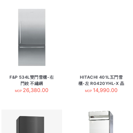
F&P 534L雙門雪櫃-右
HITACHI 401L五門雪
門鉸 不繡綱
櫃-左 RG420YHL-X 晶
RF522WDRX4 需訂貨
26,380.00
14,990.00
鑽鏡面
MOP
MOP