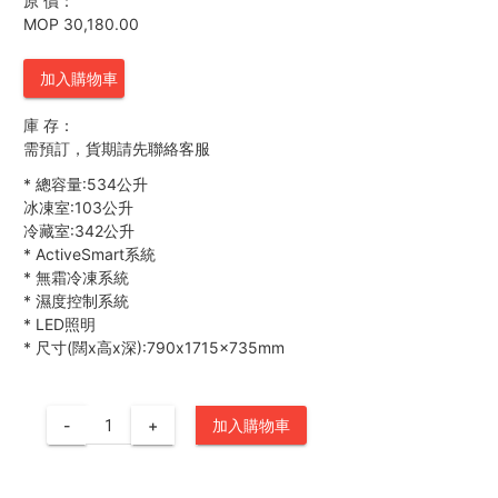
原 價：
MOP 30,180.00
加入購物車
庫 存：
需預訂，貨期請先聯絡客服
*
總容量:534公升
冰凍室:103公升
冷藏室:342公升
*
ActiveSmart系統
*
無霜冷凍系統
*
濕度控制系統
*
LED照明
*
尺寸(闊x高x深):790x1715x735mm
-
+
加入購物車