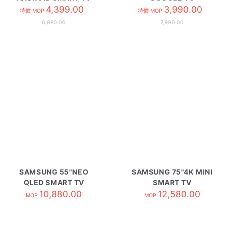
65V6C
4,399.00
HK65A6N
3,990.00
特價 MOP
特價 MOP
6,980.00
7,990.00
SAMSUNG 55"NEO
SAMSUNG 75"4K MINI
QLED SMART TV
SMART TV
QA55QN80HAJXZK
10,880.00
UA75M80HAJXZK
12,580.00
MOP
MOP