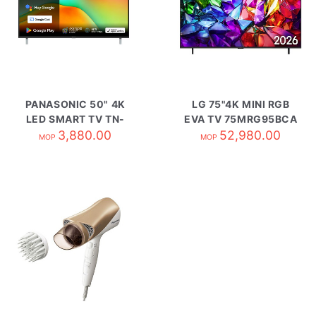
PANASONIC 50" 4K
LG 75"4K MINI RGB
LED SMART TV TN-
EVA TV 75MRG95BCA
50W70BGH
3,880.00
52,980.00
MOP
MOP