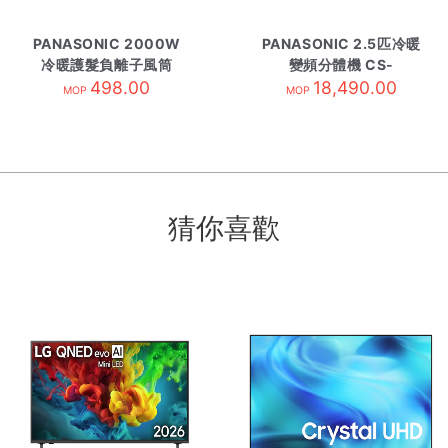
PANASONIC 2000W
PANASONIC 2.5匹冷暖
冷暖護髮負離子風筒
變頻分體機 CS-
EHNE72/N 香濱金色
498.00
RZ24BKA 內-R32
18,490.00
MOP
MOP
猜你喜歡