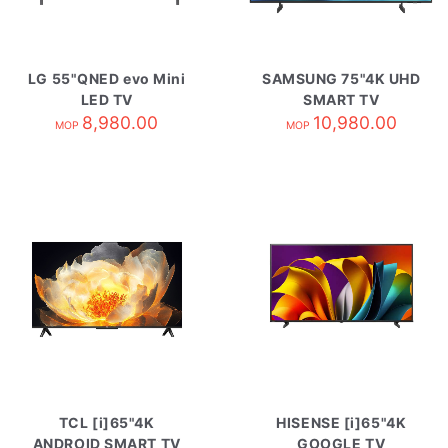
LG 55"QNED evo Mini
SAMSUNG 75"4K UHD
LED TV
SMART TV
55QNED82BCA
8,980.00
UA75U8500HJXZK
10,980.00
MOP
MOP
TCL [i]65"4K
HISENSE [i]65"4K
ANDROID SMART TV
GOOGLE TV