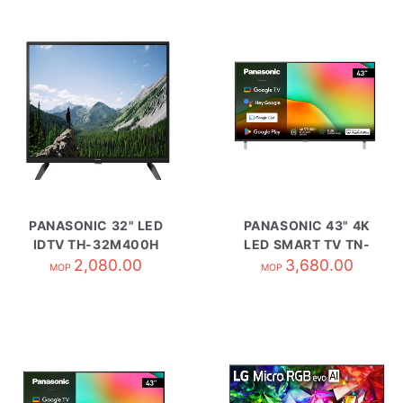
PANASONIC 32" LED
PANASONIC 43" 4K
IDTV TH-32M400H
LED SMART TV TN-
2,080.00
43W70BGH
3,680.00
MOP
MOP