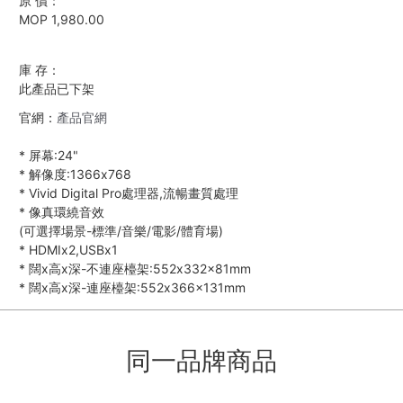
原 價：
MOP 1,980.00
庫 存：
此產品已下架
官網：
產品官網
*
屏幕:24"
*
解像度:1366x768
*
Vivid Digital Pro處理器,流暢畫質處理
*
像真環繞音效
(可選擇場景-標準/音樂/電影/體育場)
*
HDMIx2,USBx1
*
闊x高x深-不連座檯架:552x332x81mm
*
闊x高x深-連座檯架:552x366x131mm
同一品牌商品