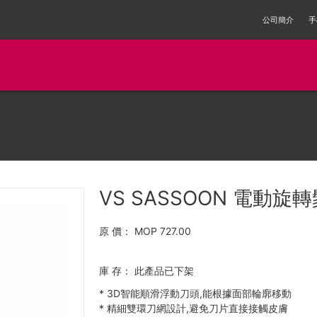
公司簡介
手
VS SASSOON 電動旋轉
原 價：
MOP 727.00
庫 存：
此產品已下架
*
3D智能順滑浮動刀頭,能根據面部輪廓移動
*
精細雙環刀網設計,避免刀片直接接觸皮膚