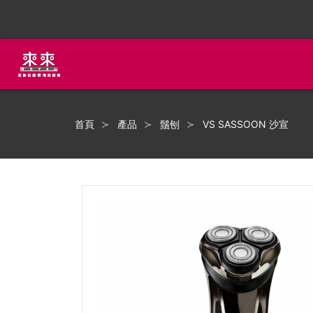
首頁
產品
鬚刨
VS SASSOON 沙宣