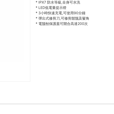
*
IPX7 防水等級,全身可水洗
*
LED低電量提示燈
*
3小時快速充電,可使用90分鐘
*
彈出式修剪刀,可修剪鬍鬚及鬢角
*
電鬚刨保護蓋可開合高達200次