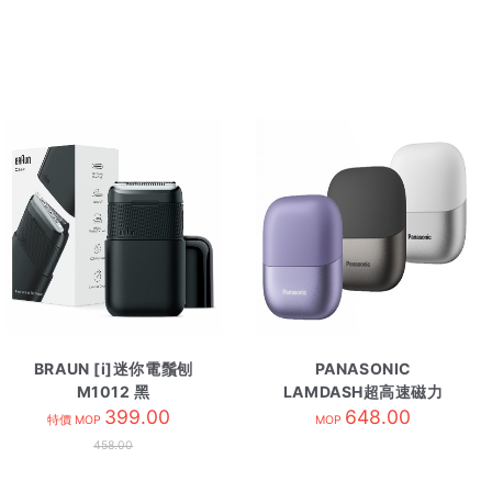
BRAUN [i]迷你電鬚刨
PANASONIC
M1012 黑
LAMDASH超高速磁力
399.00
驅動電鬚刨
648.00
特價 MOP
MOP
ESCM3A/V紫
458.00