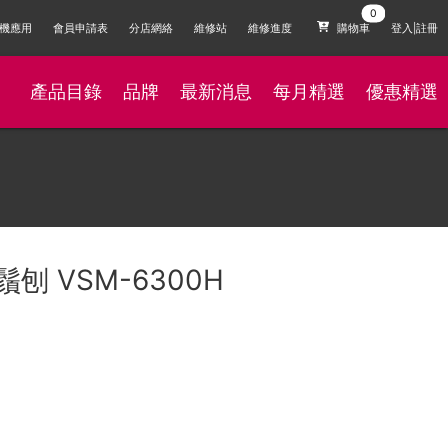
機應用
會員申請表
分店網絡
維修站
維修進度
購物車
登入|註冊
產品目錄
品牌
最新消息
每月精選
優惠精選
鬚刨 VSM-6300H