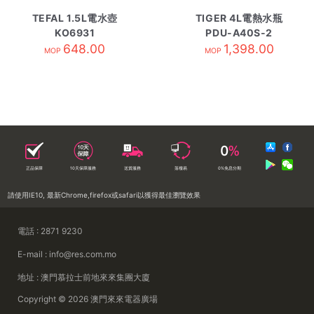
TEFAL 1.5L電水壺
TIGER 4L電熱水瓶
KO6931
PDU-A40S-2
648.00
1,398.00
MOP
MOP
正品保障
10天保障服務
送貨服務
落樓易
0%免息分期
請使用IE10, 最新Chrome,firefox或safari以獲得最佳瀏覽效果
電話 : 2871 9230
E-mail : info@res.com.mo
地址 : 澳門慕拉士前地來來集團大廈
Copyright © 2026 澳門來來電器廣場