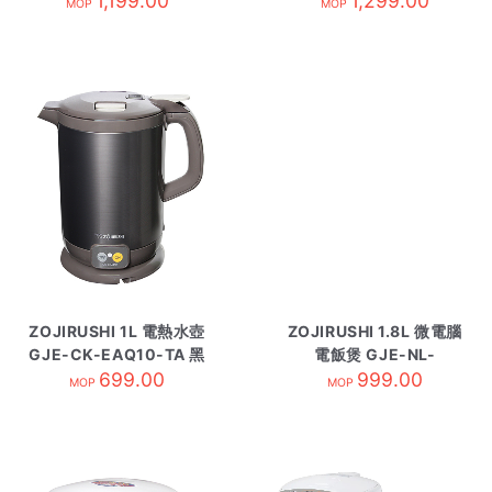
1,199.00
1,299.00
MOP
MOP
ZOJIRUSHI 1L 電熱水壺
ZOJIRUSHI 1.8L 微電腦
GJE-CK-EAQ10-TA 黑
電飯煲 GJE-NL-
699.00
EAQ18-BA黑
999.00
MOP
MOP