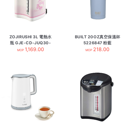
ZOJIRUSHI 3L 電熱水
BUILT 20OZ真空保溫杯
瓶 GJE-CD-JUQ30-
5226847 粉藍
1,169.00
FS
218.00
MOP
MOP