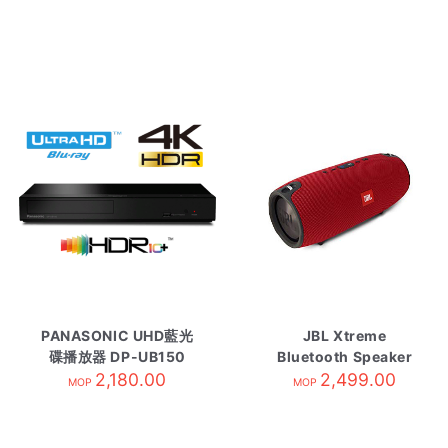
PANASONIC UHD藍光
JBL Xtreme
碟播放器 DP-UB150
Bluetooth Speaker
2,180.00
2,499.00
Red
MOP
MOP