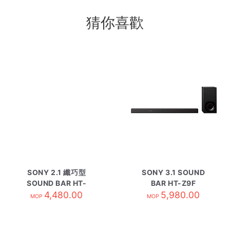
猜你喜歡
SONY 2.1 纖巧型
SONY 3.1 SOUND
SOUND BAR HT-
BAR HT-Z9F
MT500 BK
4,480.00
5,980.00
MOP
MOP