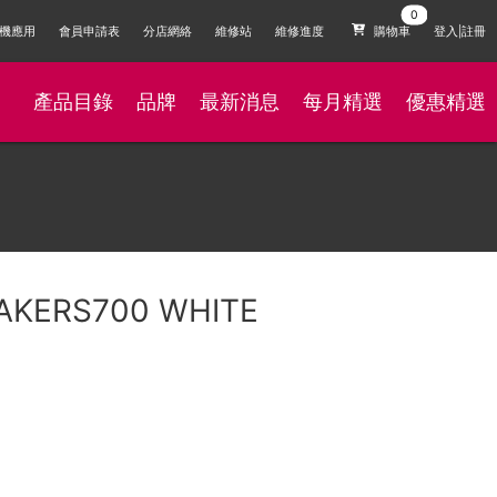
機應用
會員申請表
分店網絡
維修站
維修進度
購物車
登入|註冊
產品目錄
品牌
最新消息
每月精選
優惠精選
AKERS700 WHITE