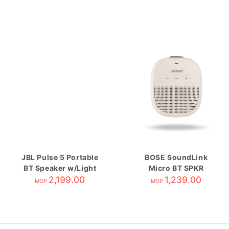
JBL Pulse 5 Portable
BOSE SoundLink
BT Speaker w/Light
Micro BT SPKR
2,199.00
Show
Smoke White
1,239.00
MOP
MOP