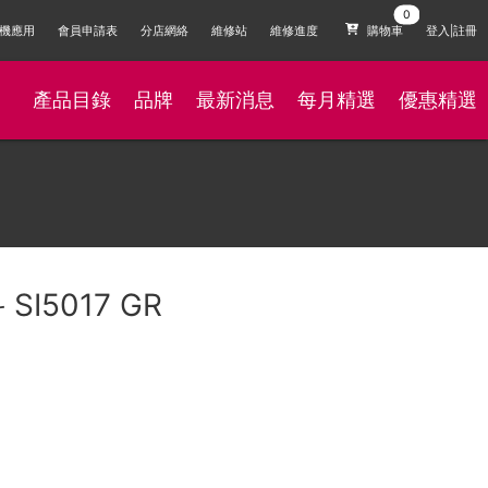
機應用
會員申請表
分店網絡
維修站
維修進度
購物車
登入|註冊
產品目錄
品牌
最新消息
每月精選
優惠精選
SI5017 GR