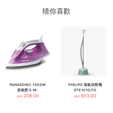
猜你喜歡
PANASONIC 1500W
PHILIPS 蒸氣掛熨機
蒸氣熨斗 NI-
STE1010/70
M250T/PK粉紅
208.00
653.00
MOP
MOP