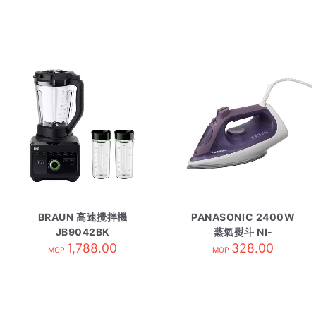
BRAUN 高速攪拌機
PANASONIC 2400W
JB9042BK
蒸氣熨斗 NI-
1,788.00
S630VSD/紫
328.00
MOP
MOP