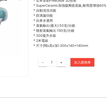
*
世界首創FreeGlide 3D技術
*
SuperCeramic加強版陶瓷底板,耐用度增強60%
*
自動清洗功能
*
防滴漏功能
*
自來水適用
*
蒸氣輸出(最大):50克/分鐘
*
噴射蒸氣輸出:190克/分鐘
*
300毫升水箱
*
2米電線
*
尺寸(闊x高x深):300x140x140mm
-
+
加入購物車