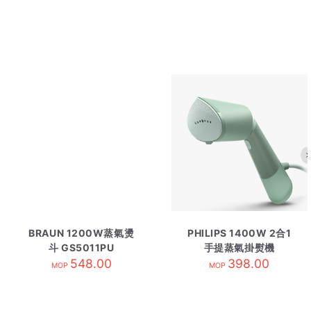
BRAUN 1200W蒸氣燙
PHILIPS 1400W 2合1
斗 GS5011PU
手提蒸氣掛熨機
548.00
STH5010/70 淺綠色
398.00
MOP
MOP