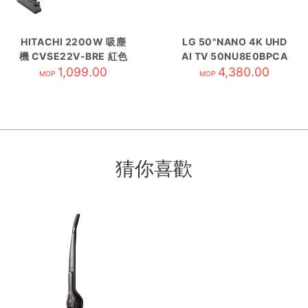
HITACHI 2200W 吸塵
LG 50"NANO 4K UHD
機 CVSE22V-BRE 紅色
AI TV 50NU8E0BPCA
1,099.00
4,380.00
MOP
MOP
猜你喜歡