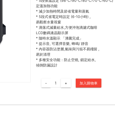
*
5段保溫設定 (98℃?90℃?80℃?70℃?60℃)
定溫加熱功能
*
減少加熱時間及節省電量和蒸氣
*
5段式省電定時設定 (6-10小時) ,
易觀察水量視窗
*
滴落式減量給水,方便沖泡滴濾式咖啡
LCD數碼液晶顯示屏
*
隨時水溫顯示 「沸騰完成」
*
提示音, 可選擇音樂, 蜂鳴/ 靜音
*
內容器防沾塗層,氣味與污垢不易殘留 ,
易於清理
*
多種安全功能：防止空燒, 鎖定給水,
傾倒防漏設計
-
+
加入購物車