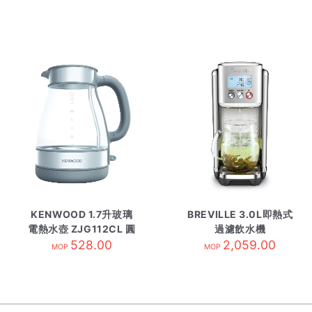
KENWOOD 1.7升玻璃
BREVILLE 3.0L即熱式
電熱水壺 ZJG112CL 圓
過濾飲水機
528.00
形
LWA200BSS
2,059.00
MOP
MOP