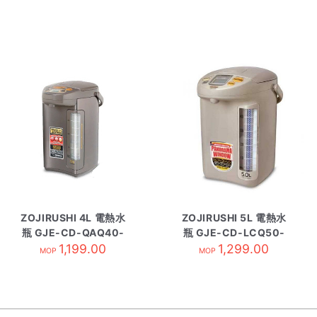
ZOJIRUSHI 4L 電熱水
ZOJIRUSHI 5L 電熱水
瓶 GJE-CD-QAQ40-
瓶 GJE-CD-LCQ50-
1,199.00
TA
TK 啡色
1,299.00
MOP
MOP