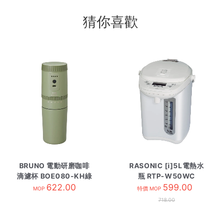
猜你喜歡
BRUNO 電動研磨咖啡
RASONIC [i]5L電熱水
滴濾杯 BOE080-KH綠
瓶 RTP-W50WC
622.00
色
599.00
MOP
特價 MOP
718.00