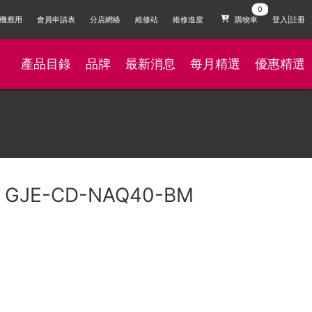
機應用
會員申請表
分店網絡
維修站
維修進度
購物車
登入|註冊
產品目錄
品牌
最新消息
每月精選
優惠精選
 GJE-CD-NAQ40-BM