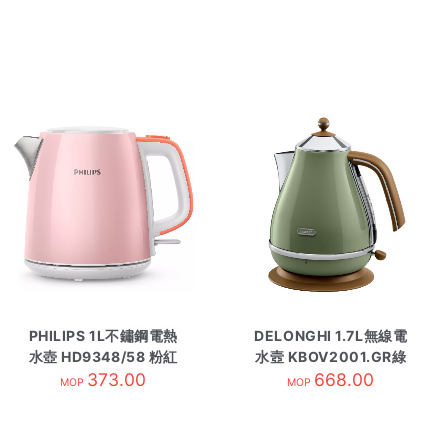
PHILIPS 1L不鏽鋼電熱
DELONGHI 1.7L無線電
水壺 HD9348/58 粉紅
水壼 KBOV2001.GR綠
373.00
色
668.00
MOP
MOP