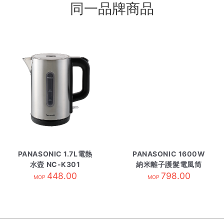
同一品牌商品
PANASONIC 1.7L電熱
PANASONIC 1600W
水壼 NC-K301
納米離子護髮電風筒
448.00
EH-NA7M粉紅
798.00
MOP
MOP