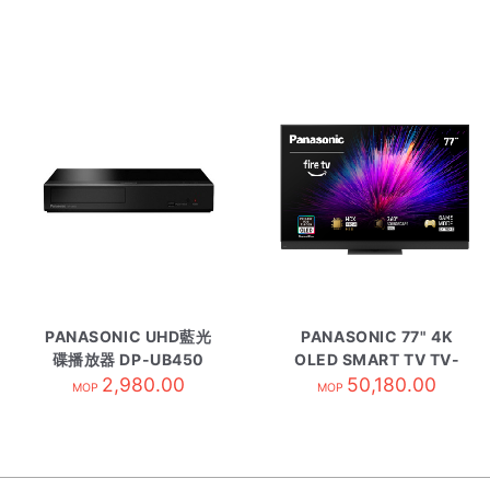
PANASONIC UHD藍光
PANASONIC 77" 4K
碟播放器 DP-UB450
OLED SMART TV TV-
2,980.00
77Z95BGH
50,180.00
MOP
MOP