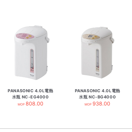
PANASONIC 4.0L電熱
PANASONIC 4.0L電熱
水瓶 NC-EG4000
水瓶 NC-BG4000
808.00
938.00
MOP
MOP