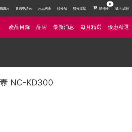
機應用
會員申請表
分店網絡
維修站
維修進度
購物車
登入|註冊
產品目錄
品牌
最新消息
每月精選
優惠精選
水壼 NC-KD300