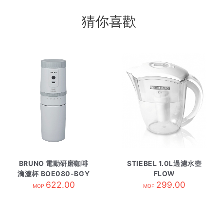
猜你喜歡
BRUNO 電動研磨咖啡
STIEBEL 1.0L過濾水壺
滴濾杯 BOE080-BGY
FLOW
622.00
藍色
299.00
MOP
MOP