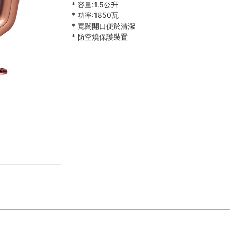
*
容量:1.5公升
*
功率:1850瓦
*
寬闊開口便於清潔
*
防空燒保護裝置