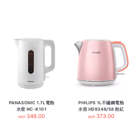
PANASONIC 1.7L電熱
PHILIPS 1L不鏽鋼電熱
水壼 NC-K101
水壺 HD9348/58 粉紅
348.00
373.00
色
MOP
MOP