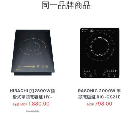
同一品牌商品
HIBACHI [i]2800W指
RASONIC 2000W 單
滑式單頭電磁爐 HY-
頭電磁爐 RIC-GS21E
128CD1
1,880.00
798.00
特價 MOP
MOP
2,280.00