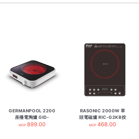
GERMANPOOL 2200
RASONIC 2000W 單
座檯電陶爐 GID-
頭電磁爐 RIC-G2KB按
SS22T
899.00
468.00
鍵式
MOP
MOP