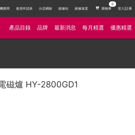
機應用
會員申請表
分店網絡
維修站
維修進度
購物車
登入|註冊
產品目錄
品牌
最新消息
每月精選
優惠精選
頭電磁爐 HY-2800GD1