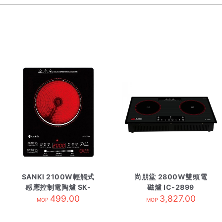
SANKI 2100W輕觸式
尚朋堂 2800W雙頭電
感應控制電陶爐 SK-
磁爐 IC-2899
JD09A
499.00
3,827.00
MOP
MOP