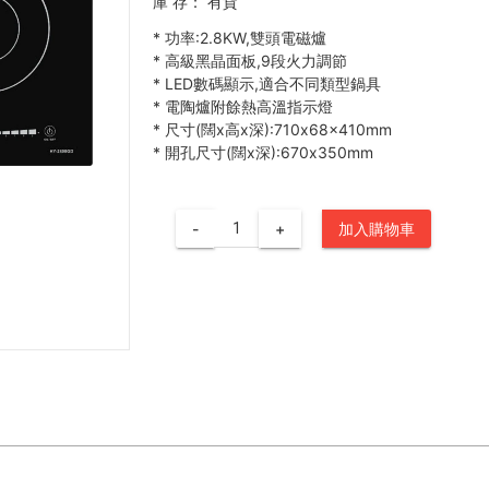
庫 存：
有貨
*
功率:2.8KW,雙頭電磁爐
*
高級黑晶面板,9段火力調節
*
LED數碼顯示,適合不同類型鍋具
*
電陶爐附餘熱高溫指示燈
*
尺寸(闊x高x深):710x68x410mm
*
開孔尺寸(闊x深):670x350mm
-
+
加入購物車