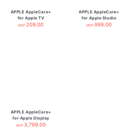
APPLE AppleCare+
APPLE AppleCare+
for Apple TV
for Apple Studio
209.00
Display
999.00
MOP
MOP
APPLE AppleCare+
for Apple Display
3,799.00
MOP