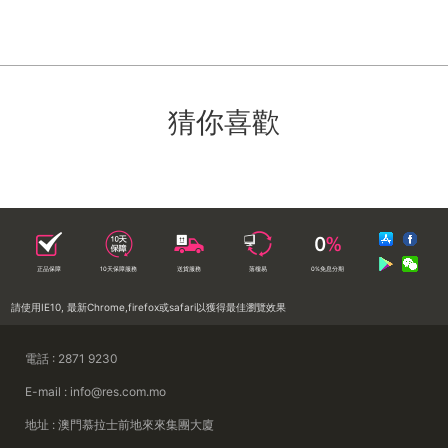
猜你喜歡
正品保障
10天保障服務
送貨服務
落樓易
0%免息分期
請使用IE10, 最新Chrome,firefox或safari以獲得最佳瀏覽效果
電話 : 2871 9230
E-mail : info@res.com.mo
地址 : 澳門慕拉士前地來來集團大廈