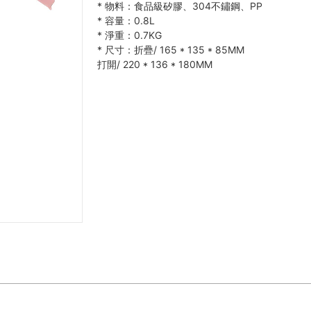
*
物料：食品級矽膠、304不鏽鋼、PP
*
容量：0.8L
*
淨重：0.7KG
*
尺寸：折疊/ 165
*
135
*
85MM
打開/ 220
*
136
*
180MM