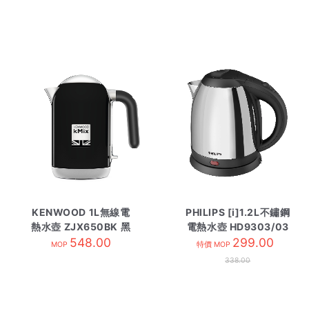
KENWOOD 1L無線電
PHILIPS [i]1.2L不鏽鋼
熱水壺 ZJX650BK 黑
電熱水壺 HD9303/03
548.00
色
299.00
MOP
特價 MOP
338.00