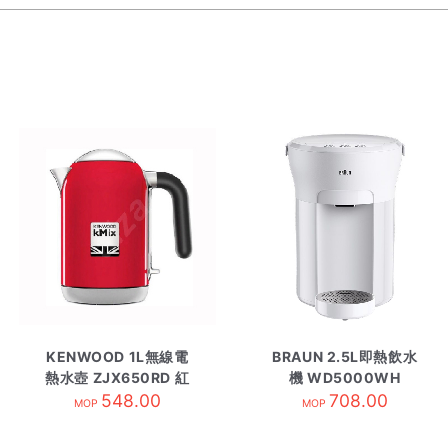
KENWOOD 1L無線電
BRAUN 2.5L即熱飲水
熱水壺 ZJX650RD 紅
機 WD5000WH
548.00
色
708.00
MOP
MOP