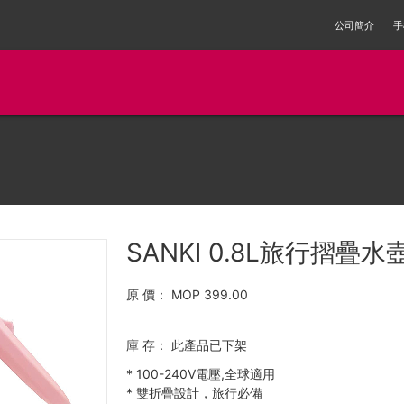
公司簡介
手
SANKI 0.8L旅行摺疊水壺
原 價：
MOP 399.00
庫 存：
此產品已下架
*
100-240V電壓,全球適用
*
雙折疊設計，旅行必備