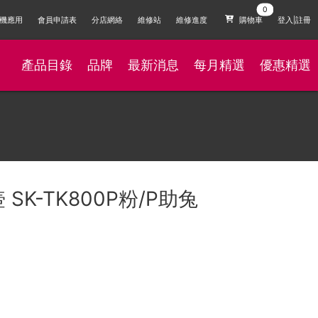
機應用
會員申請表
分店網絡
維修站
維修進度
購物車
登入|註冊
產品目錄
品牌
最新消息
每月精選
優惠精選
 SK-TK800P粉/P助兔