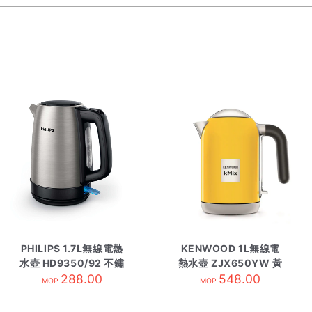
PHILIPS 1.7L無線電熱
KENWOOD 1L無線電
水壺 HD9350/92 不鏽
熱水壺 ZJX650YW 黃
288.00
鋼
548.00
色
MOP
MOP