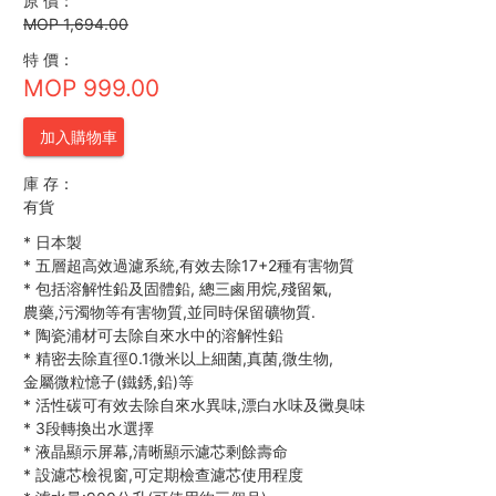
原 價：
MOP 1,694.00
特 價：
MOP 999.00
加入購物車
庫 存：
有貨
*
日本製
*
五層超高效過濾系統,有效去除17+2種有害物質
*
包括溶解性鉛及固體鉛, 總三鹵用烷,殘留氣,
農藥,污濁物等有害物質,並同時保留礦物質.
*
陶瓷浦材可去除自來水中的溶解性鉛
*
精密去除直徑0.1微米以上細菌,真菌,微生物,
金屬微粒憶子(鐵銹,鉛)等
*
活性碳可有效去除自來水異味,漂白水味及黴臭味
*
3段轉換出水選擇
*
液晶顯示屏幕,清晰顯示濾芯剩餘壽命
*
設濾芯檢視窗,可定期檢查濾芯使用程度