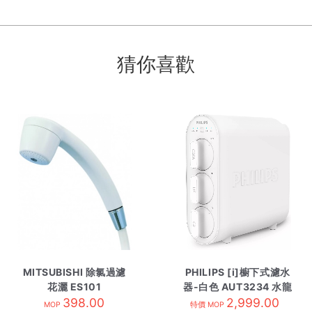
猜你喜歡
MITSUBISHI 除氯過濾
PHILIPS [i]櫥下式濾水
花灑 ES101
器-白色 AUT3234 水龍
398.00
2,999.00
頭
MOP
特價 MOP