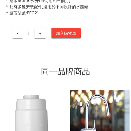
*
濾水量:900公升(可使用約三個月)
*
配有多種安裝配件,適用於不同設計的水龍頭
*
濾芯型號:EFC21
-
+
加入購物車
同一品牌商品