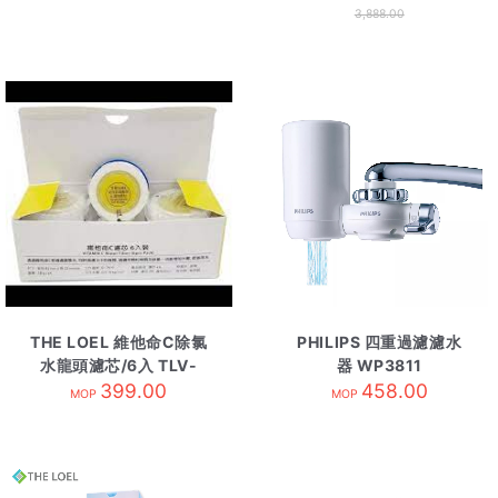
3,888.00
THE LOEL 維他命C除氯
PHILIPS 四重過濾濾水
水龍頭濾芯/6入 TLV-
器 WP3811
300f6
399.00
458.00
MOP
MOP