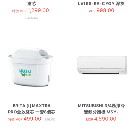
濾芯
LV16S-RA-CYGY 深灰
UZC2000E/EUC2000
1,299.00
998.00
特價 MOP
MOP
1,480.00
BRITA [i]MAXTRA
MITSUBISHI 3/4匹淨冷
PRO全效濾芯 一套8個芯
變頻分體機 MSY-
499.00
GS07VF 內-R32
4,590.00
特價 MOP
816.00
MOP