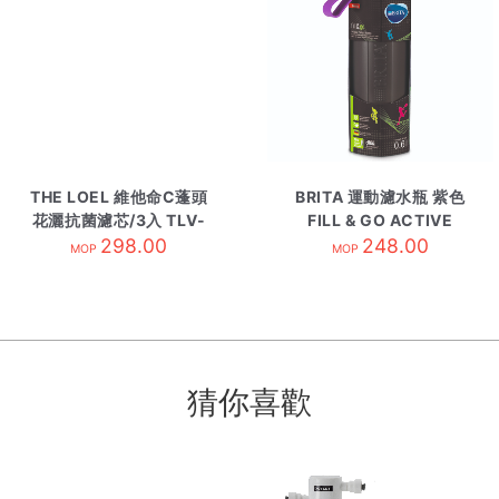
THE LOEL 維他命C蓬頭
BRITA 運動濾水瓶 紫色
花灑抗菌濾芯/3入 TLV-
FILL & GO ACTIVE
298.00
AF3
248.00
MOP
MOP
猜你喜歡