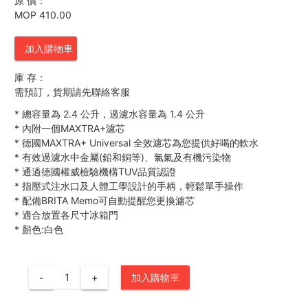
原 價：
MOP 410.00
加入購物車
庫 存：
需預訂，貨期請先聯絡客服
*
總容量為 2.4 公升，過濾水容量為 1.4 公升
*
內附一個MAXTRA+濾芯
*
德國MAXTRA+ Universal 全效濾芯為您提供好喝的軟水
*
有效過濾水中金屬(鉛和銅等)、氯氣及有機污染物
*
通過德國權威檢驗機構TUV品質認證
*
指壓式注水口及人體工學設計的手柄，輕鬆單手操作
*
配備BRITA Memo可自動提醒您更換濾芯
*
適合放置各尺寸冰箱門
*
顏色:白色
-
+
加入購物車