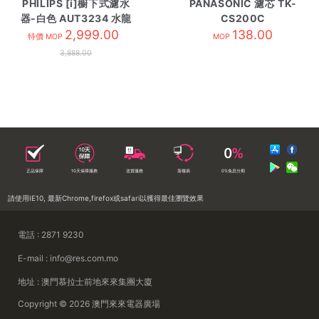
PHILIPS [i]櫥下式濾水
PANASONIC 濾芯 TK-
器-白色 AUT3234 水龍
CS200C
2,999.00
頭
138.00
特價 MOP
MOP
3,888.00
正品保障
10天保障服務
送貨服務
落樓易
0%免息分期
請使用IE10, 最新Chrome,firefox或safari以獲得最佳瀏覽效果
電話 : 2871 9230
E-mail : info@res.com.mo
地址 : 澳門慕拉士前地來來集團大廈
Copyright © 2026 澳門來來電器廣場