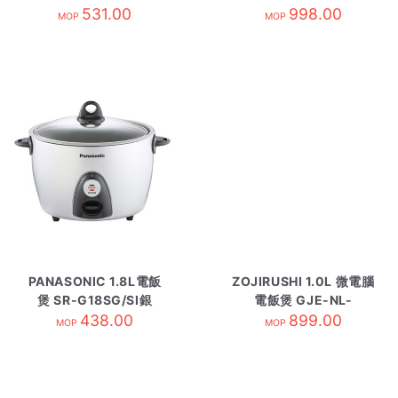
531.00
998.00
MOP
MOP
PANASONIC 1.8L電飯
ZOJIRUSHI 1.0L 微電腦
煲 SR-G18SG/SI銀
電飯煲 GJE-NL-
438.00
EAQ10-WA白
899.00
MOP
MOP