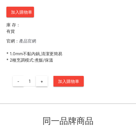
加入購物車
庫 存：
有貨
官網：
產品官網
*
1.0mm不黏內鍋,清潔更簡易
*
2種烹調模式:煮飯/保溫
-
+
加入購物車
同一品牌商品