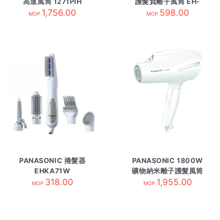
高速風筒 1271PIH
護髮負離子風筒 EH-
1,756.00
NE86 黑色
598.00
MOP
MOP
PANASONIC 捲髮器
PANASONIC 1800W
EHKA71W
礦物納米離子護髮風筒
318.00
EHNA98C/W白
1,955.00
MOP
MOP